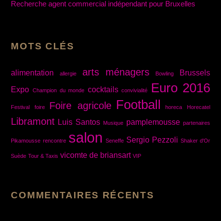
Recherche agent commercial indépendant pour Bruxelles
MOTS CLÉS
arts ménagers
alimentation
Brussels
allergie
Bowling
Euro 2016
Expo
cocktails
Champion du monde
convivialité
Football
Foire agricole
Festival
foire
horeca
Horecatel
Libramont
Luis Santos
pamplemousse
Musique
partenaires
salon
Sergio Pezzoli
Pikamousse
rencontre
Seneffe
Shaker d'Or
vicomte de briansart
Suède
Tour & Taxis
VIP
COMMENTAIRES RÉCENTS