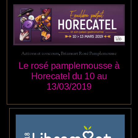
Actions et concours
,
Briansart Rosé Pamplemousse
Le rosé pamplemousse à
Horecatel du 10 au
13/03/2019