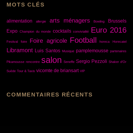
MOTS CLÉS
arts ménagers
alimentation
Brussels
allergie
Bowling
Euro 2016
Expo
cocktails
Champion du monde
convivialité
Football
Foire agricole
Festival
foire
horeca
Horecatel
Libramont
Luis Santos
pamplemousse
Musique
partenaires
salon
Sergio Pezzoli
Pikamousse
rencontre
Seneffe
Shaker d'Or
vicomte de briansart
Suède
Tour & Taxis
VIP
COMMENTAIRES RÉCENTS