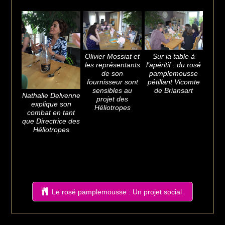
Olivier Mossiat et
Sur la table à
les représentants
l’apéritif : du rosé
de son
pamplemousse
fournisseur sont
pétillant Vicomte
sensibles au
de Briansart
Nathalie Delvenne
projet des
explique son
Héliotropes
combat en tant
que Directrice des
Héliotropes
Le rosé pamplemousse : Un projet social