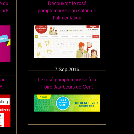
e du
Découvrez le rosé
 arts
pamplemousse au salon de
i
l’alimentation
7
Sep
2016
 au
Le rosé pamplemousse à la
CA
Foire Jaarbeurs de Gent