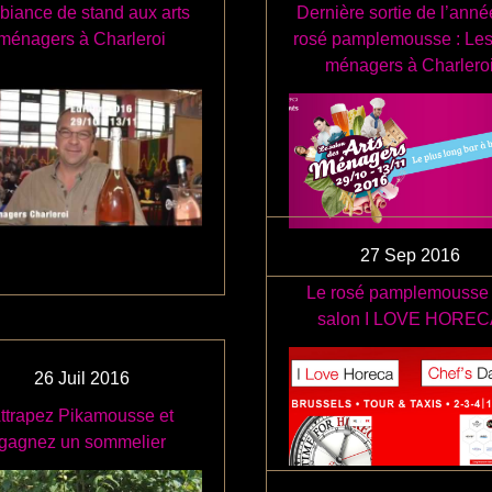
iance de stand aux arts
Dernière sortie de l’anné
ménagers à Charleroi
rosé pamplemousse : Les
ménagers à Charlero
27
Sep
2016
Le rosé pamplemousse
salon I LOVE HORE
26
Juil
2016
ttrapez Pikamousse et
gagnez un sommelier